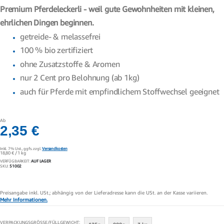
Premium Pferdeleckerli - weil gute Gewohnheiten mit kleinen,
ehrlichen Dingen beginnen.
getreide- & melassefrei
100 % bio zertifiziert
ohne Zusatzstoffe & Aromen
nur 2 Cent pro Belohnung (ab 1kg)
auch für Pferde mit empfindlichem Stoffwechsel geeignet
Ab
2,35 €
Inkl. 7% Ust.,
ggfs. zzgl.
Versandkosten
18,80 €
/ 1 kg
VERFÜGBARKEIT:
AUF LAGER
SKU
51002
Preisangabe inkl. USt.; abhängig von der Lieferadresse kann die USt. an der Kasse variieren.
Mehr Informationen.
VERPACKUNGSGRÖSSE/FÜLLGEWICHT