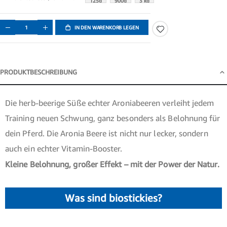
125g
900g
3 kg
IN DEN WARENKORB LEGEN
PRODUKTBESCHREIBUNG
Produktbeschreibung
Die herb-beerige Süße echter Aroniabeeren verleiht jedem
Training neuen Schwung, ganz besonders als Belohnung für
dein Pferd. Die Aronia Beere ist nicht nur lecker, sondern
auch ein echter Vitamin-Booster.
Kleine Belohnung, großer Effekt – mit der Power der Natur.
Was sind biostickies?