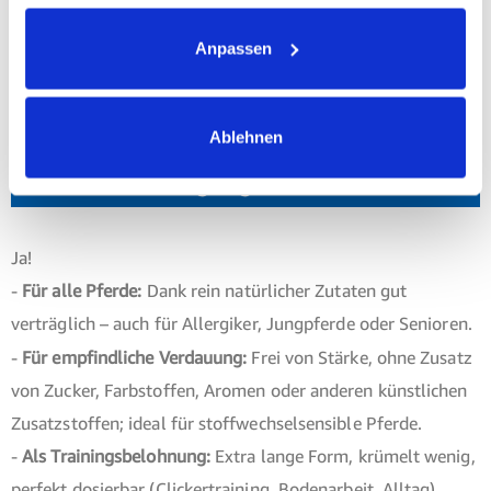
Achtung: biostickies könnte die Lieblingsbelohnung deines
Anpassen
Pferdes werden!
Jetzt unsere Pferdeleckerlis ausprobieren –
solange der Vorrat reicht!
Ablehnen
Sind biostickies als Belohnung für mein Pferd
geeignet?
Ja!
-
Für alle Pferde:
Dank rein natürlicher Zutaten gut
verträglich – auch für Allergiker, Jungpferde oder Senioren.
-
Für empfindliche Verdauung:
Frei von Stärke, ohne Zusatz
von Zucker, Farbstoffen, Aromen oder anderen künstlichen
Zusatzstoffen; ideal für stoffwechselsensible Pferde.
-
Als Trainingsbelohnung:
Extra lange Form, krümelt wenig,
perfekt dosierbar (Clickertraining, Bodenarbeit, Alltag).