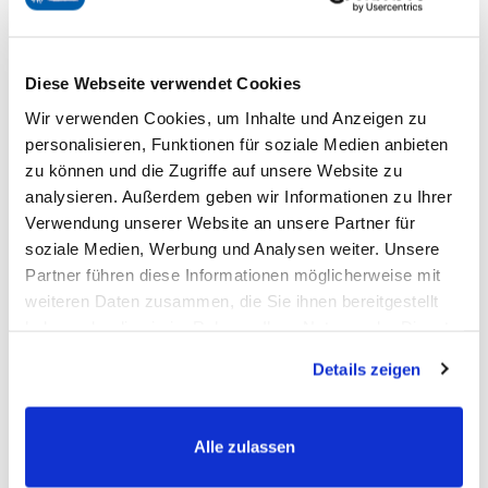
bewusste Pferdemenschen.
Warum sind biostickies Premium Leckerlis für
Diese Webseite verwendet Cookies
Pferde??
Wir verwenden Cookies, um Inhalte und Anzeigen zu
personalisieren, Funktionen für soziale Medien anbieten
zu können und die Zugriffe auf unsere Website zu
Echte Natur, die dein Pferd liebt.
analysieren. Außerdem geben wir Informationen zu Ihrer
Unsere zuckerarmen Premium-Leckerli bestehen aus 100 %
Verwendung unserer Website an unsere Partner für
Bio-Zutaten. Sie sind frei von Zusatzstoffen und Stärke –
soziale Medien, Werbung und Analysen weiter. Unsere
Partner führen diese Informationen möglicherweise mit
dafür mit echten, sortenreinen Kräutern wie Thymian,
weiteren Daten zusammen, die Sie ihnen bereitgestellt
Hagebutte, Süßholz oder Aronia. Dank der langen,
haben oder die sie im Rahmen Ihrer Nutzung der Dienste
krümelarmen Form eignen sie sich perfekt für die präzise
gesammelt haben.
Details zeigen
Belohnung beim Training oder im Alltag. Schonende
Herstellung bewahrt Nährstoffe und Aromen für maximalen
Geschmack ganz ohne Kompromisse.
Alle zulassen