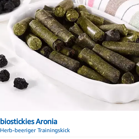
Zum
Anfang
biostickies Aronia
der
Bildergalerie
Herb-beeriger Trainingskick
springen