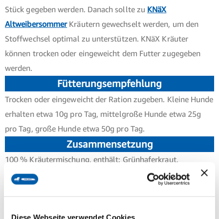
Stück gegeben werden. Danach sollte zu
KNäX
Altweibersommer
Kräutern gewechselt werden, um den
Stoffwechsel optimal zu unterstützen. KNäX Kräuter
können trocken oder eingeweicht dem Futter zugegeben
werden.
Fütterungsempfehlung
Trocken oder eingeweicht der Ration zugeben. Kleine Hunde
erhalten etwa 10g pro Tag, mittelgroße Hunde etwa 25g
pro Tag, große Hunde etwa 50g pro Tag.
Zusammensetzung
100 % Kräutermischung, enthält: Grünhaferkraut,
Ringelblumenblütenkelche, Brennnessel, Goldrute,
Beifusskraut, Hagebuttenkerne, Chiasamen,
Leindottersamen, Zinnkraut, Ehrenpreis, Eisenkraut,
Diese Webseite verwendet Cookies
Heidekraut, Tausendgüldenkraut, Wegwarte,