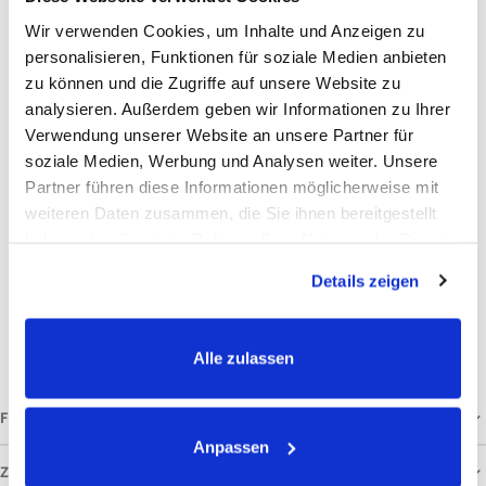
Angelikawurzel, Meerrettichwurzel, Schlehendornblüten,
Wir verwenden Cookies, um Inhalte und Anzeigen zu
personalisieren, Funktionen für soziale Medien anbieten
Wacholderbeeren
zu können und die Zugriffe auf unsere Website zu
Analytische Bestandteile und Gehalte
analysieren. Außerdem geben wir Informationen zu Ihrer
Rohfaser: 21.6%
Verwendung unserer Website an unsere Partner für
soziale Medien, Werbung und Analysen weiter. Unsere
Rohprotein: 12.0%
Partner führen diese Informationen möglicherweise mit
Rohfett: 4.4%
weiteren Daten zusammen, die Sie ihnen bereitgestellt
Rohasche: 8.1%
haben oder die sie im Rahmen Ihrer Nutzung der Dienste
Calcium: 0.79%
gesammelt haben.
Details zeigen
Phosphor: 0.35%
Natrium: 0.14%
Ergänzungsfuttermittel für Hunde. Kühl und trocken lagern.
Alle zulassen
FÜTTERUNGSEMPFEHLUNG
Anpassen
ZUSAMMENSETZUNG