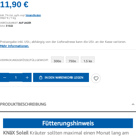
11,90 €
Inkl. 7% Ust.,
ggfs. zzgl.
Versandkosten
39,67 €
/ 1 kg
VERFÜGBARKEIT:
AUF LAGER
SKU
31022
Preisangabe inkl. USt.; abhängig von der Lieferadresse kann die USt. an der Kasse variieren.
Mehr Informationen.
VERPACKUNGSGRÖSSE/FÜLLGEWICHT
300g
750g
1.5 kg
IN DEN WARENKORB LEGEN
PRODUKTBESCHREIBUNG
Produktbeschreibung
Fütterungshinweis
KNäX Soleil
Kräuter sollten maximal einen Monat lang am