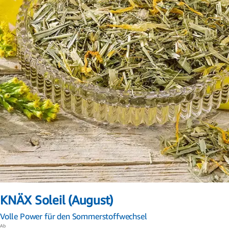
Zum
Anfang
KNÄX Soleil (August)
der
Bildergalerie
Volle Power für den Sommerstoffwechsel
springen
Ab