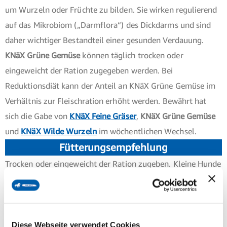
um Wurzeln oder Früchte zu bilden. Sie wirken regulierend
auf das Mikrobiom („Darmflora“) des Dickdarms und sind
daher wichtiger Bestandteil einer gesunden Verdauung.
KNäX Grüne Gemüse
können täglich trocken oder
eingeweicht der Ration zugegeben werden. Bei
Reduktionsdiät kann der Anteil an KNäX Grüne Gemüse im
Verhältnis zur Fleischration erhöht werden. Bewährt hat
sich die Gabe von
KNäX Feine Gräser
,
KNäX Grüne Gemüse
und
KNäX Wilde Wurzeln
im wöchentlichen Wechsel.
Fütterungsempfehlung
Trocken oder eingeweicht der Ration zugeben. Kleine Hunde
erhalten etwa 10 g pro Tag, mittelgroße Hunde etwa 25 g
pro Tag, große Hunde etwa 50 g pro Tag.
Zusammensetzung
Diese Webseite verwendet Cookies
100 % Gemüsemischung, enthält: Moringa, Spinat,