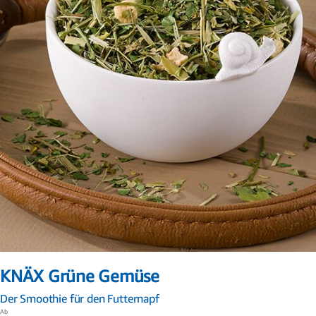
Zum
Anfang
KNÄX Grüne Gemüse
der
Bildergalerie
Der Smoothie für den Futternapf
springen
Ab