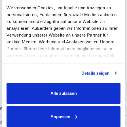
Wir verwenden Cookies, um Inhalte und Anzeigen zu
Weizengras, Petersilie, Apfel
personalisieren, Funktionen für soziale Medien anbieten
Analytische Bestandteile und Gehalte
zu können und die Zugriffe auf unsere Website zu
Rohfaser: 6,9%
analysieren. Außerdem geben wir Informationen zu Ihrer
Rohprotein: 8,9%
Verwendung unserer Website an unsere Partner für
soziale Medien, Werbung und Analysen weiter. Unsere
Rohfett: 1,5%
Partner führen diese Informationen möglicherweise mit
Rohasche: 5,3%
weiteren Daten zusammen, die Sie ihnen bereitgestellt
Calcium: 0,59%
haben oder die sie im Rahmen Ihrer Nutzung der Dienste
Phosphor: 0,29%
gesammelt haben.
Details zeigen
Natrium: 0,19%
Ergänzungsfuttermittel für Hunde. Kühl und trocken lagern. Mindestens haltbar bis: siehe
Etikett.
Alle zulassen
FÜTTERUNGSEMPFEHLUNG
Anpassen
ZUSAMMENSETZUNG