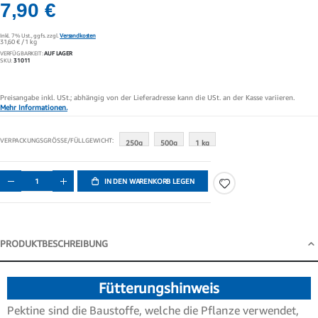
7,90 €
Inkl. 7% Ust.,
ggfs. zzgl.
Versandkosten
31,60 €
/ 1 kg
VERFÜGBARKEIT:
AUF LAGER
SKU
31011
Preisangabe inkl. USt.; abhängig von der Lieferadresse kann die USt. an der Kasse variieren.
Mehr Informationen.
VERPACKUNGSGRÖSSE/FÜLLGEWICHT
250g
500g
1 kg
IN DEN WARENKORB LEGEN
PRODUKTBESCHREIBUNG
Produktbeschreibung
Fütterungshinweis
Pektine sind die Baustoffe, welche die Pflanze verwendet,