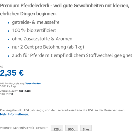
Premium Pferdeleckerli - weil gute Gewohnheiten mit kleinen,
ehrlichen Dingen beginnen.
getreide- & melassefrei
100 % bio zertifiziert
ohne Zusatzstoffe & Aromen
nur 2 Cent pro Belohnung (ab 1kg)
auch für Pferde mit empfindlichem Stoffwechsel geeignet
Ab
2,35 €
Inkl. 7% Ust.,
ggfs. zzgl.
Versandkosten
18,80 €
/ 1 kg
VERFÜGBARKEIT:
AUF LAGER
SKU
51010
Preisangabe inkl. USt.; abhängig von der Lieferadresse kann die USt. an der Kasse variieren.
Mehr Informationen.
VERPACKUNGSGRÖSSE/FÜLLGEWICHT
125g
900g
3 kg