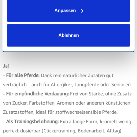
Achtung: biostickies könnte die Lieblingsbelohnung deines
Anpassen
Pferdes werden!
Jetzt unsere Pferdeleckerlis ausprobieren –
solange der Vorrat reicht!
Ablehnen
Sind biostickies als Belohnung für mein Pferd
geeignet?
Ja!
-
Für alle Pferde:
Dank rein natürlicher Zutaten gut
verträglich – auch für Allergiker, Jungpferde oder Senioren.
-
Für empfindliche Verdauung:
Frei von Stärke, ohne Zusatz
von Zucker, Farbstoffen, Aromen oder anderen künstlichen
Zusatzstoffen; ideal für stoffwechselsensible Pferde.
-
Als Trainingsbelohnung:
Extra lange Form, krümelt wenig,
perfekt dosierbar (Clickertraining, Bodenarbeit, Alltag).