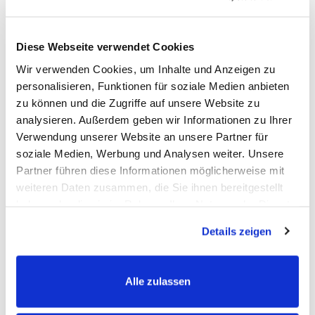
bewusste Pferdemenschen.
Diese Webseite verwendet Cookies
Warum sind biostickies Premium Leckerlis für
Wir verwenden Cookies, um Inhalte und Anzeigen zu
Pferde?
personalisieren, Funktionen für soziale Medien anbieten
zu können und die Zugriffe auf unsere Website zu
analysieren. Außerdem geben wir Informationen zu Ihrer
Echte Natur, die dein Pferd liebt.
Verwendung unserer Website an unsere Partner für
Unsere zuckerarmen Premium-Pellets bestehen aus 100 %
soziale Medien, Werbung und Analysen weiter. Unsere
Bio-Zutaten. Sie sind frei von Zusatzstoffen und Stärke –
Partner führen diese Informationen möglicherweise mit
weiteren Daten zusammen, die Sie ihnen bereitgestellt
dafür mit echten, sortenreinen Kräutern wie Thymian,
haben oder die sie im Rahmen Ihrer Nutzung der Dienste
Hagebutte, Süßholz oder Aronia. Dank der langen,
gesammelt haben.
krümelarmen Form eignen sie sich perfekt für die präzise
Details zeigen
Belohnung beim Training oder im Alltag. Schonende
Herstellung bewahrt Nährstoffe und Aromen für maximalen
Alle zulassen
Geschmack ganz ohne Kompromisse.