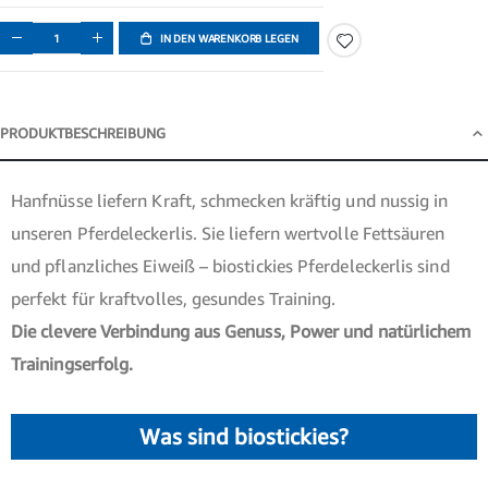
IN DEN WARENKORB LEGEN
PRODUKTBESCHREIBUNG
Produktbeschreibung
Hanf­nüsse liefern Kraft, schmecken kräftig und nussig in
unseren Pferdeleckerlis. Sie liefern wertvolle Fettsäuren
und pflanzliches Eiweiß – biostickies Pferdeleckerlis sind
perfekt für kraftvolles, gesundes Training.
Die clevere Verbindung aus Genuss, Power und natürlichem
Trainingserfolg.
Was sind biostickies?