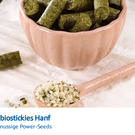
Zum
Anfang
biostickies Hanf
der
Bildergalerie
nussige Power-Seeds
springen