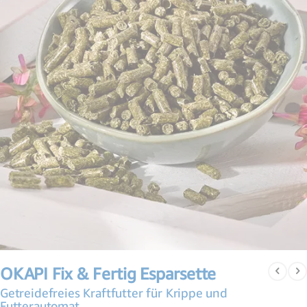
Zum
Anfang
OKAPI Fix & Fertig Esparsette
der
Bildergalerie
Getreidefreies Kraftfutter für Krippe und
springen
Futterautomat