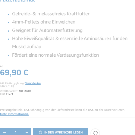
Getreide- & melassefreies Kraftfutter
4mm-Pellets ohne Einweichen
Geeignet für Automatenfütterung
Hohe Eiweißqualität & essenzielle Aminosäuren für den
Muskelaufbau
Fördert eine normale Verdauungsfunktion
Ab
69,90 €
Inkl. 7% Ust.,
ggfs. zzgl.
Versandkosten
4,66 €
/ 1 kg
VERFÜGBARKEIT:
AUF LAGER
SKU
11074
Preisangabe inkl. USt.; abhängig von der Lieferadresse kann die USt. an der Kasse variieren.
Mehr Informationen.
IN DEN WARENKORB LEGEN