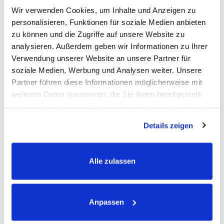
Wir verwenden Cookies, um Inhalte und Anzeigen zu
personalisieren, Funktionen für soziale Medien anbieten
Sind Ganze Flohsamen für mein Pferd
zu können und die Zugriffe auf unsere Website zu
geeignet?
analysieren. Außerdem geben wir Informationen zu Ihrer
Verwendung unserer Website an unsere Partner für
soziale Medien, Werbung und Analysen weiter. Unsere
OKAPI Ganze Flohsamen ist für
ausgewachsene Pferde
Partner führen diese Informationen möglicherweise mit
jeden Alters und jeder Rasse geeignet
.
weiteren Daten zusammen, die Sie ihnen bereitgestellt
haben oder die sie im Rahmen Ihrer Nutzung der Dienste
gesammelt haben.
Kann ich Ganze Flohsamen mit anderen
Details zeigen
Produkten kombinieren?
Alle zulassen
OKAPI Ganze Flohsamen kann gut mit anderen Produkten
kombiniert werden. Wir empfehlen die Kombination mit
OKAPI PankrEMS forte
.
Anpassen