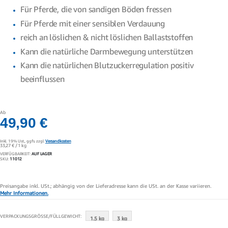
Für Pferde, die von sandigen Böden fressen
Für Pferde mit einer sensiblen Verdauung
reich an löslichen & nicht löslichen Ballaststoffen
Kann die natürliche Darmbewegung unterstützen
Kann die natürlichen Blutzuckerregulation positiv
beeinflussen
Ab
49,90 €
Inkl. 19% Ust.,
ggfs. zzgl.
Versandkosten
33,27 €
/ 1 kg
VERFÜGBARKEIT:
AUF LAGER
SKU
11012
Preisangabe inkl. USt.; abhängig von der Lieferadresse kann die USt. an der Kasse variieren.
Mehr Informationen.
VERPACKUNGSGRÖSSE/FÜLLGEWICHT
1.5 kg
3 kg