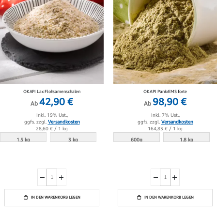
OKAPI Lax Flohsamenschalen
OKAPI PankrEMS forte
42,90 €
98,90 €
Ab
Ab
Inkl. 19% Ust.,
Inkl. 7% Ust.,
ggfs. zzgl.
Versandkosten
ggfs. zzgl.
Versandkosten
28,60 €
/ 1 kg
164,83 €
/ 1 kg
1.5 kg
3 kg
600g
1.8 kg
IN DEN WARENKORB LEGEN
IN DEN WARENKORB LEGEN