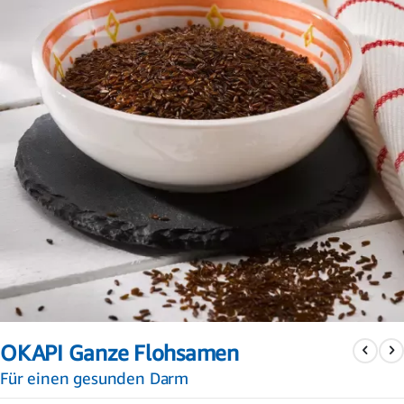
Zum
Anfang
OKAPI Ganze Flohsamen
der
Bildergalerie
Für einen gesunden Darm
springen