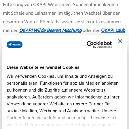
Fütterung von OKAPI Wildsamen, Sonnenblumenkernen
mit Schale und Leinsamen im täglichen Wechsel über den
gesamten Winter. Ebenfalls lassen sie sich gut zusammen
mit der
OKAPI Wilde Beeren Mischung
oder der
OKAPI Laub
& Rinden
in eingeweichte
OKAPI Heucobs Sugar Light
oder
OKAPI Esparsette
geben. Diese Kombination bietet eine
vielfältige Nährstoffversorgung und unterstützt das
natürliche Fressverhalten des Pferdes.
Diese Webseite verwendet Cookies
Wir verwenden Cookies, um Inhalte und Anzeigen zu
Es ist auch sinnvoll, die Wildsamen regelmäßig mit anderen
personalisieren, Funktionen für soziale Medien anbieten
zu können und die Zugriffe auf unsere Website zu
Produkten aus dem
OKAPI „Gesunde Basis“-Sortiment
, wie
analysieren. Außerdem geben wir Informationen zu Ihrer
OKAPI Hagebutten
abzuwechseln. Durch einen
Verwendung unserer Website an unsere Partner für
wöchentlichen oder zweiwöchentlichen Wechsel dieser
soziale Medien, Werbung und Analysen weiter. Unsere
Produkte wird eine ausgewogene Ernährung sichergestellt
Partner führen diese Informationen möglicherweise mit
weiteren Daten zusammen, die Sie ihnen bereitgestellt
und das natürliche Fressverhalten des Pferdes unterstützt.