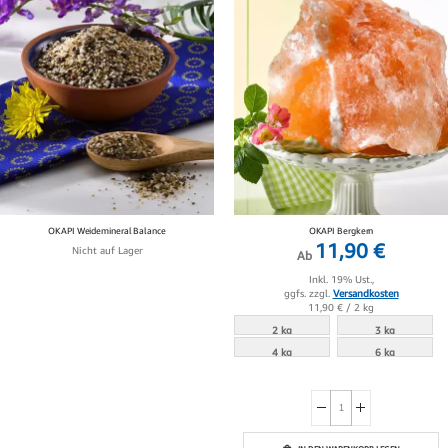
OKAPI Weidemineral Balance
OKAPI Bergkern
11,90 €
Nicht auf Lager
Ab
Inkl. 19% Ust.,
ggfs. zzgl.
Versandkosten
11,90 €
/ 2 kg
2 kg
3 kg
4 kg
6 kg