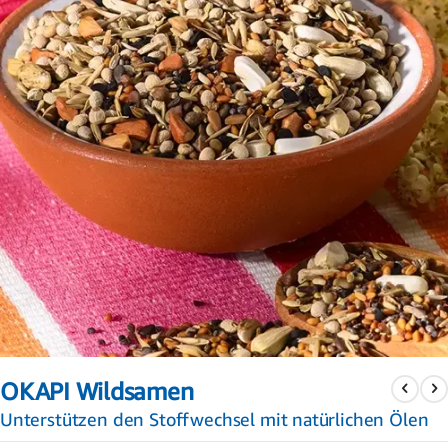
Zum
Anfang
OKAPI Wildsamen
der
Bildergalerie
Unterstützen den Stoffwechsel mit natürlichen Ölen
springen