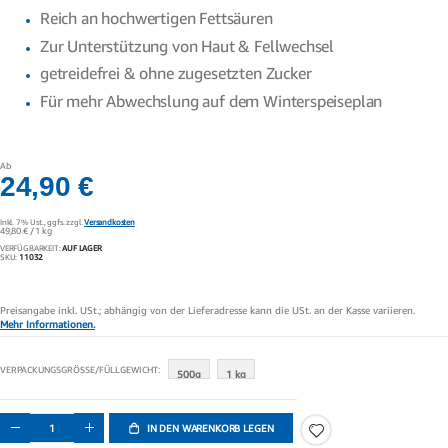
Reich an hochwertigen Fettsäuren
Zur Unterstützung von Haut & Fellwechsel
getreidefrei & ohne zugesetzten Zucker
Für mehr Abwechslung auf dem Winterspeiseplan
Ab
24,90 €
Inkl. 7% Ust.,
ggfs. zzgl.
Versandkosten
49,80 €
/ 1 kg
VERFÜGBARKEIT:
AUF LAGER
SKU
11032
Preisangabe inkl. USt.; abhängig von der Lieferadresse kann die USt. an der Kasse variieren.
Mehr Informationen.
VERPACKUNGSGRÖSSE/FÜLLGEWICHT
500g
1 kg
IN DEN WARENKORB LEGEN