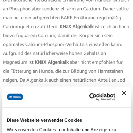
an Phosphor, aber tendenziell arm an Calcium. Daher sollte
man bei einer artgerechten BARF Ernährung regelmäßig
Calciumquellen zufüttern.
KNäX Algenkalk
ist reich an hoch
bioverfügbarem Calcium, damit der Körper sich sein
optimales Calcium-Phosphor-Verhältnis einstellen kann.
Aufgrund des natürlicherweise hohen Gehalts an
Magnesium ist
KNäX Algenkalk
aber nicht empfohlen für
die Fütterung an Hunde, die zur Bildung von Harnsteinen
neigen. Da Algenkalk auch einen natürlichen Anteil an Jod
enthält, sollte die Gabe bei Hunden mit
Schilddrüsenerkrankungen mit dem Tierarzt oder
Ernährungsberater abgestimmt werden. Alternativ kann
KNäX Knochenmehl
als Calciumquelle gegeben werden.
Diese Webseite verwendet Cookies
Fütterungsempfehlung
Wir verwenden Cookies, um Inhalte und Anzeigen zu