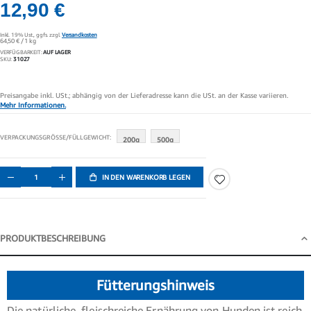
12,90 €
Inkl. 19% Ust.,
ggfs. zzgl.
Versandkosten
64,50 €
/ 1 kg
VERFÜGBARKEIT:
AUF LAGER
SKU
31027
Preisangabe inkl. USt.; abhängig von der Lieferadresse kann die USt. an der Kasse variieren.
Mehr Informationen.
VERPACKUNGSGRÖSSE/FÜLLGEWICHT
200g
500g
IN DEN WARENKORB LEGEN
PRODUKTBESCHREIBUNG
Produktbeschreibung
Fütterungshinweis
Die natürliche, fleischreiche Ernährung von Hunden ist reich