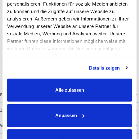
personalisieren, Funktionen für soziale Medien anbieten
Trocken oder angefeuchtet dem Futter zugeben. Hunde
zu können und die Zugriffe auf unsere Website zu
erhalten täglich 0,3 g / kg Körpergewicht.
analysieren. Außerdem geben wir Informationen zu Ihrer
Zusammensetzung
Verwendung unserer Website an unsere Partner für
soziale Medien, Werbung und Analysen weiter. Unsere
100% Algenkalk
Partner führen diese Informationen möglicherweise mit
Analytische Bestandteile und Gehalte
weiteren Daten zusammen, die Sie ihnen bereitgestellt
haben oder die sie im Rahmen Ihrer Nutzung der Dienste
Calcium: 36,20 %,
gesammelt haben.
Details zeigen
HCl-unlösliche Asche: 2,20 %
Einzelfuttermittel für Hunde. Kühl und trocken lagern. Mindestens haltbar bis: siehe Etikett.
Alle zulassen
FÜTTERUNGSEMPFEHLUNG
ZUSAMMENSETZUNG
Anpassen
WEITERE INFORMATIONEN