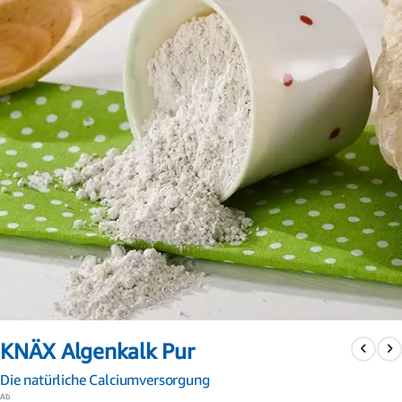
Zum
Anfang
KNÄX Algenkalk Pur
der
Bildergalerie
Die natürliche Calciumversorgung
springen
Ab