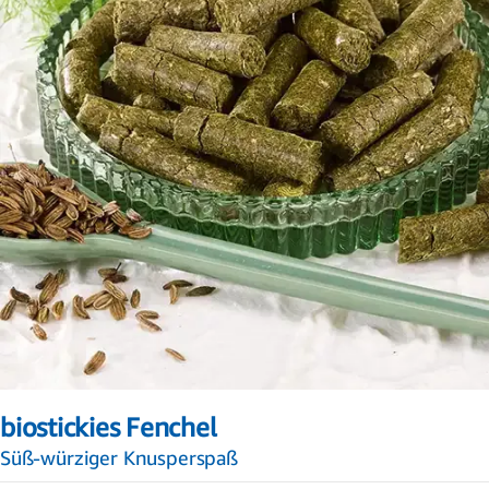
Zum
Anfang
biostickies Fenchel
der
Bildergalerie
Süß-würziger Knusperspaß
springen