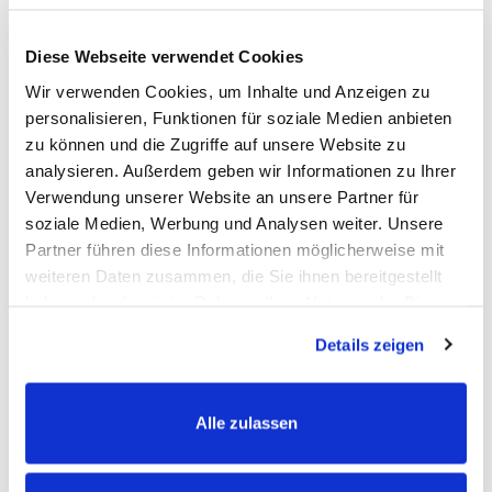
Diese Webseite verwendet Cookies
Warum sind biostickies Premium Leckerlis für
Pferde?
Wir verwenden Cookies, um Inhalte und Anzeigen zu
personalisieren, Funktionen für soziale Medien anbieten
zu können und die Zugriffe auf unsere Website zu
Echte Natur, die dein Pferd liebt.
analysieren. Außerdem geben wir Informationen zu Ihrer
Unsere zuckerarmen Premium-Pellets bestehen aus 100 %
Verwendung unserer Website an unsere Partner für
soziale Medien, Werbung und Analysen weiter. Unsere
Bio-Zutaten. Sie sind frei von Zusatzstoffen und Stärke –
Partner führen diese Informationen möglicherweise mit
dafür mit echten, sortenreinen Kräutern wie Thymian,
weiteren Daten zusammen, die Sie ihnen bereitgestellt
Hagebutte, Süßholz oder Aronia. Dank der langen,
haben oder die sie im Rahmen Ihrer Nutzung der Dienste
krümelarmen Form eignen sie sich perfekt für die präzise
gesammelt haben.
Details zeigen
Belohnung beim Training oder im Alltag. Schonende
Herstellung bewahrt Nährstoffe und Aromen für maximalen
Alle zulassen
Geschmack ganz ohne Kompromisse.
Achtung: biostickies könnte die Lieblingsbelohnung deines