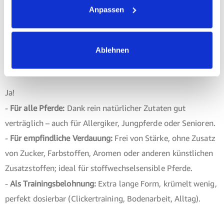
Anpassen
Pferdes werden!
Jetzt unsere Pferdeleckerlis ausprobieren –
solange der Vorrat reicht!
Sind biostickies als Belohnung für mein Pferd
Ablehnen
geeignet?
Ja!
-
Für alle Pferde:
Dank rein natürlicher Zutaten gut
verträglich – auch für Allergiker, Jungpferde oder Senioren.
-
Für empfindliche Verdauung:
Frei von Stärke, ohne Zusatz
von Zucker, Farbstoffen, Aromen oder anderen künstlichen
Zusatzstoffen; ideal für stoffwechselsensible Pferde.
-
Als Trainingsbelohnung:
Extra lange Form, krümelt wenig,
perfekt dosierbar (Clickertraining, Bodenarbeit, Alltag).