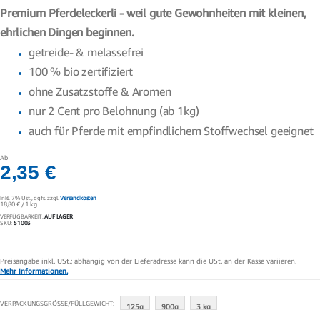
Premium Pferdeleckerli - weil gute Gewohnheiten mit kleinen,
ehrlichen Dingen beginnen.
getreide- & melassefrei
100 % bio zertifiziert
ohne Zusatzstoffe & Aromen
nur 2 Cent pro Belohnung (ab 1kg)
auch für Pferde mit empfindlichem Stoffwechsel geeignet
Ab
2,35 €
Inkl. 7% Ust.,
ggfs. zzgl.
Versandkosten
18,80 €
/ 1 kg
VERFÜGBARKEIT:
AUF LAGER
SKU
51003
Preisangabe inkl. USt.; abhängig von der Lieferadresse kann die USt. an der Kasse variieren.
Mehr Informationen.
VERPACKUNGSGRÖSSE/FÜLLGEWICHT
125g
900g
3 kg