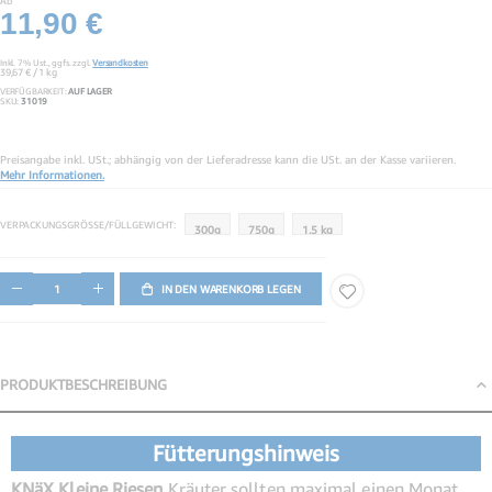
Ab
11,90 €
Inkl. 7% Ust.,
ggfs. zzgl.
Versandkosten
39,67 €
/ 1 kg
VERFÜGBARKEIT:
AUF LAGER
SKU
31019
Preisangabe inkl. USt.; abhängig von der Lieferadresse kann die USt. an der Kasse variieren.
Mehr Informationen.
VERPACKUNGSGRÖSSE/FÜLLGEWICHT
300g
750g
1.5 kg
IN DEN WARENKORB LEGEN
PRODUKTBESCHREIBUNG
Produktbeschreibung
Fütterungshinweis
KNäX Kleine Riesen
Kräuter sollten maximal einen Monat