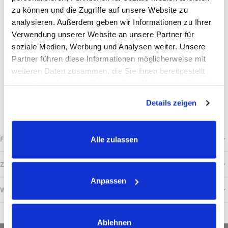
Rohfaser: 21.3%
zu können und die Zugriffe auf unsere Website zu
Rohprotein: 11.9%
analysieren. Außerdem geben wir Informationen zu Ihrer
Verwendung unserer Website an unsere Partner für
Rohfett: 4.2%
soziale Medien, Werbung und Analysen weiter. Unsere
Rohasche: 7.9%
Partner führen diese Informationen möglicherweise mit
Calcium: 0.72%
weiteren Daten zusammen, die Sie ihnen bereitgestellt
Phosphor: 0.29%
haben oder die sie im Rahmen Ihrer Nutzung der Dienste
gesammelt haben.
Natrium: 0.12%
Details zeigen
Ergänzungsfuttermittel für Hunde. Kühl und trocken lagern.
FÜTTERUNGSEMPFEHLUNG
Alle zulassen
ZUSAMMENSETZUNG
Anpassen
WEITERE INFORMATIONEN
Ablehnen