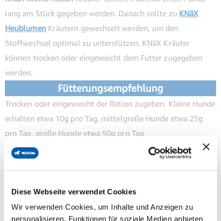
lang am Stück gegeben werden. Danach sollte zu
KNäX
Heublumen
Kräutern gewechselt werden, um den
Stoffwechsel optimal zu unterstützen. KNäX Kräuter
können trocken oder eingeweicht dem Futter zugegeben
werden.
Fütterungsempfehlung
Trocken oder eingeweicht der Ration zugeben. Kleine Hunde
erhalten etwa 10g pro Tag, mittelgroße Hunde etwa 25g
pro Tag, große Hunde etwa 50g pro Tag.
Zusammensetzung
Grünhaferkraut, Ringelblumenblüten, Fenchel, Mädesüß,
Pastinake, Brennnesselblätter, Apfelstücke,
Diese Webseite verwendet Cookies
Löwenzahnkraut, Queckenwurzel, Kümmel
Wir verwenden Cookies, um Inhalte und Anzeigen zu
Analytische Bestandteile und Gehalte
personalisieren, Funktionen für soziale Medien anbieten