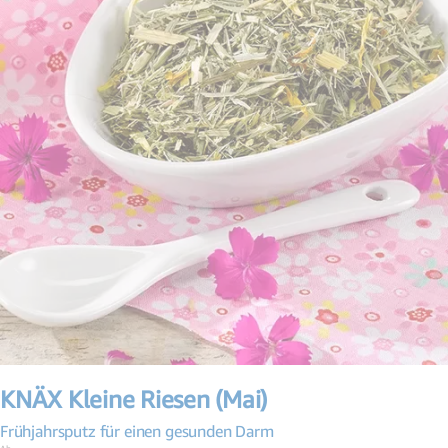
Zum
Anfang
KNÄX Kleine Riesen (Mai)
der
Bildergalerie
Frühjahrsputz für einen gesunden Darm
springen