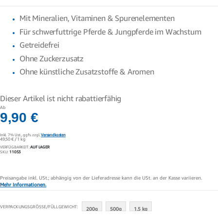
Mit Mineralien, Vitaminen & Spurenelementen
Für schwerfuttrige Pferde & Jungpferde im Wachstum
Getreidefrei
Ohne Zuckerzusatz
Ohne künstliche Zusatzstoffe & Aromen
Dieser Artikel ist nicht rabattierfähig
Ab
9,90 €
Inkl. 7% Ust.,
ggfs. zzgl.
Versandkosten
49,50 €
/ 1 kg
VERFÜGBARKEIT:
AUF LAGER
SKU
11053
Preisangabe inkl. USt.; abhängig von der Lieferadresse kann die USt. an der Kasse variieren.
Mehr Informationen.
VERPACKUNGSGRÖSSE/FÜLLGEWICHT
200g
500g
1.5 kg