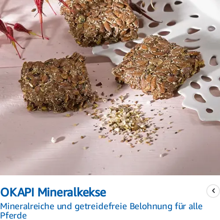
Zum
Anfang
OKAPI Mineralkekse
der
Bildergalerie
Mineralreiche und getreidefreie Belohnung für alle
springen
Pferde