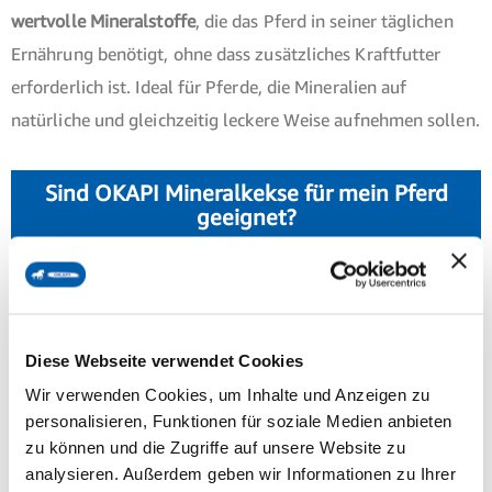
wertvolle Mineralstoffe
, die das Pferd in seiner täglichen
Ernährung benötigt, ohne dass zusätzliches Kraftfutter
erforderlich ist. Ideal für Pferde, die Mineralien auf
natürliche und gleichzeitig leckere Weise aufnehmen sollen.
Sind OKAPI Mineralkekse für mein Pferd
geeignet?
Die OKAPI Mineralkekse und Junior Mineralkekse enthalten
aufgrund des hohen Anteils an Leinsamen, die reich an
Eiweiß und Fett sind, eine nahrhafte Zusammensetzung.
Diese Webseite verwendet Cookies
Füttert man sie in der Menge, die für eine vollständige
Wir verwenden Cookies, um Inhalte und Anzeigen zu
Mineralversorgung erforderlich ist, kann dies eine
personalisieren, Funktionen für soziale Medien anbieten
zu können und die Zugriffe auf unsere Website zu
erhebliche Menge an Kalorien pro Tag bedeuten. Daher sind
analysieren. Außerdem geben wir Informationen zu Ihrer
diese Kekse
vor allem für schwerfuttrige Pferde oder solche