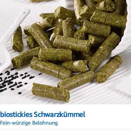
Zum
Anfang
biostickies Schwarzkümmel
der
Bildergalerie
Fein-würzige Belohnung
springen