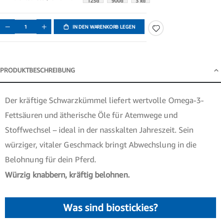
125g
900g
3 kg
IN DEN WARENKORB LEGEN
PRODUKTBESCHREIBUNG
Produktbeschreibung
Der kräftige Schwarzkümmel liefert wertvolle Omega-3-
Fettsäuren und ätherische Öle für Atemwege und
Stoffwechsel – ideal in der nasskalten Jahreszeit. Sein
würziger, vitaler Geschmack bringt Abwechslung in die
Belohnung für dein Pferd.
Würzig knabbern, kräftig belohnen.
Was sind biostickies?