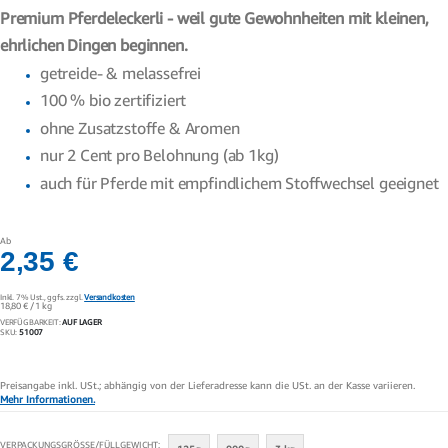
Premium Pferdeleckerli - weil gute Gewohnheiten mit kleinen,
ehrlichen Dingen beginnen.
getreide- & melassefrei
100 % bio zertifiziert
ohne Zusatzstoffe & Aromen
nur 2 Cent pro Belohnung (ab 1kg)
auch für Pferde mit empfindlichem Stoffwechsel geeignet
Ab
2,35 €
Inkl. 7% Ust.,
ggfs. zzgl.
Versandkosten
18,80 €
/ 1 kg
VERFÜGBARKEIT:
AUF LAGER
SKU
51007
Preisangabe inkl. USt.; abhängig von der Lieferadresse kann die USt. an der Kasse variieren.
Mehr Informationen.
VERPACKUNGSGRÖSSE/FÜLLGEWICHT