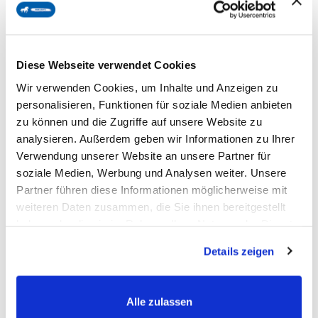
Natürlich, gesund, funktional – die perfekte Belohnung für
bewusste Pferdemenschen.
Diese Webseite verwendet Cookies
Warum sind biostickies Premium Leckerlis für
Wir verwenden Cookies, um Inhalte und Anzeigen zu
Pferde?
personalisieren, Funktionen für soziale Medien anbieten
zu können und die Zugriffe auf unsere Website zu
analysieren. Außerdem geben wir Informationen zu Ihrer
Echte Natur, die dein Pferd liebt.
Verwendung unserer Website an unsere Partner für
Unsere zuckerarmen Premium-Pellets bestehen aus 100 %
soziale Medien, Werbung und Analysen weiter. Unsere
Bio-Zutaten. Sie sind frei von Zusatzstoffen und Stärke –
Partner führen diese Informationen möglicherweise mit
dafür mit echten, sortenreinen Kräutern wie Thymian,
weiteren Daten zusammen, die Sie ihnen bereitgestellt
haben oder die sie im Rahmen Ihrer Nutzung der Dienste
Hagebutte, Süßholz oder Aronia. Dank der langen,
gesammelt haben.
krümelarmen Form eignen sie sich perfekt für die präzise
Details zeigen
Belohnung beim Training oder im Alltag. Schonende
Herstellung bewahrt Nährstoffe und Aromen für maximalen
Alle zulassen
Geschmack ganz ohne Kompromisse.