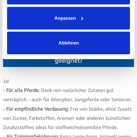
Achtung: biostickies könnte die Lieblingsbelohnung deines
Anpassen
Pferdes werden!
Jetzt unsere Pferdeleckerlis ausprobieren –
solange der Vorrat reicht!
Ablehnen
Sind biostickies als Belohnung für mein Pferd
geeignet?
Ja!
-
Für alle Pferde:
Dank rein natürlicher Zutaten gut
verträglich – auch für Allergiker, Jungpferde oder Senioren.
-
Für empfindliche Verdauung:
Frei von Stärke, ohne Zusatz
von Zucker, Farbstoffen, Aromen oder anderen künstlichen
Zusatzstoffen; ideal für stoffwechselsensible Pferde.
-
Als Trainingsbelohnung:
Extra lange Form, krümelt wenig,