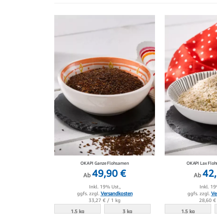
OKAPI Ganze Flohsamen
OKAPI Lax Flo
49,90 €
42,
Ab
Ab
Inkl. 19% Ust.,
Inkl. 19
ggfs. zzgl.
Versandkosten
ggfs. zzgl.
Ve
33,27 €
/ 1 kg
28,60 €
1.5 kg
3 kg
1.5 kg