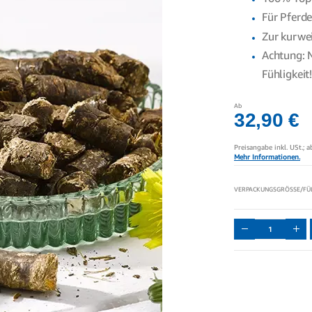
Für Pferd
Zur kurwe
Achtung: N
Fühligkeit
Ab
32,90 €
Preisangabe inkl. USt.; 
Mehr Informationen.
VERPACKUNGSGRÖSSE/FÜL