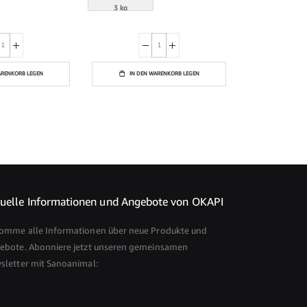
3 kg
ARENKORB LEGEN
IN DEN WARENKORB LEGEN
uelle Informationen und Angebote von OKAPI
omme alle Informationen über neue Produkte und
ebote. Abonniere jetzt unseren gemeinsamen
sletter mit Sanoanimal: