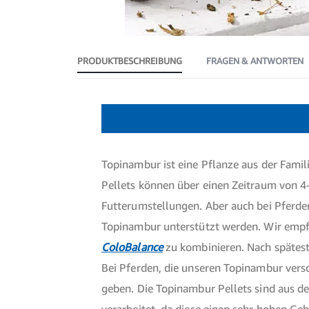
Zum
Anfang
der
PRODUKTBESCHREIBUNG
FRAGEN & ANTWORTEN
Bildergalerie
springen
Produktbeschreibung
Topinambur ist eine Pflanze aus der Fami
Pellets können über einen Zeitraum von
Futterumstellungen. Aber auch bei Pferde
Topinambur unterstützt werden. Wir empfe
ColoBalance
zu kombinieren. Nach spätest
Bei Pferden, die unseren Topinambur vers
geben. Die Topinambur Pellets sind aus der