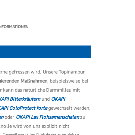
INFORMATIONEN
erne gefressen wird. Unsere Topinambur
nierenden Maßnahmen
, beispielsweise bei
er kann das natürliche Darmmilieu mit
API Bitterkräutern
und
OKAPI
API ColoProtect forte
gewechselt werden.
en
oder
OKAPI Lax Flohsamenschalen
zu
nolle wird von uns explizit nicht