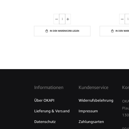
IN DEN WARENKORB LEGEN
IN DEN WAR
Informationen
Kundenservice
Kon
Über OKAPI
Widerrufsbelehrung
OKA
Pla
Lieferung & Versand
Impressum
130
Datenschutz
Zahlungsarten
004