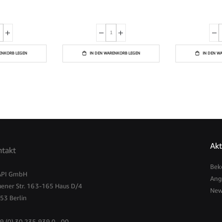
ENKORB LEGEN
IN DEN WARENKORB LEGEN
IN DEN W
Akt
takt
Bek
PI GmbH
Ang
uener Str. 163-165 Haus D/4
New
53 Berlin
9 (0) 30 235 939 0 - 00