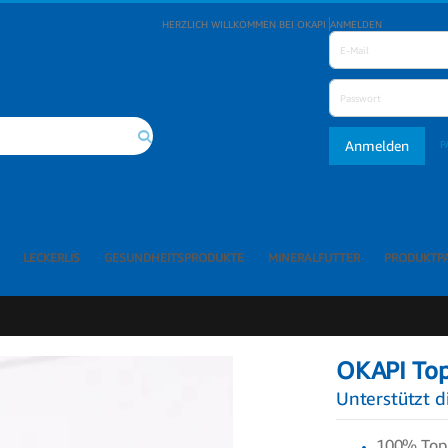
HERZLICH WILLKOMMEN BEI OKAPI
ANMELDEN
Anmelden
P
Suche
LECKERLIS
GESUNDHEITSPRODUKTE
MINERALFUTTER
PRODUKTP
OKAPI To
Unterstützt d
100% Topi