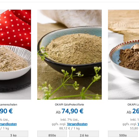
hsamenschalen
OKAPI ColoProtect forte
OKAPI La
90 €
74,90 €
26
Ab
Ab
% Ust.,
Inkl. 7% Ust.,
Inkl. 
rsandkosten
ggfs. zzgl.
Versandkosten
ggfs. zzgl.
/ 1 kg
88,12 €
/ 1 kg
53,80
3 kg
850g
2.6 kg
500g