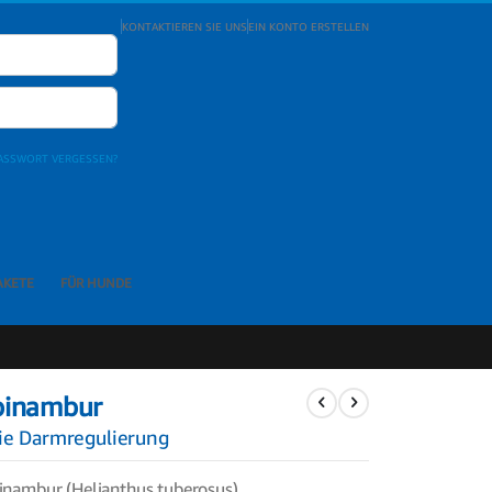
KONTAKTIEREN SIE UNS
EIN KONTO ERSTELLEN
ASSWORT VERGESSEN?
AKETE
FÜR HUNDE
pinambur
ie Darmregulierung
nambur (Helianthus tuberosus)