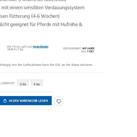
e mit einem sensiblen Verdauungssystem
isen Fütterung (4-6 Wochen)
icht geeignet für Pferde mit Hufrehe &
!
Inkl. 7% Ust.,
ggfs. zzgl.
Versandkosten
VERFÜGBARKEIT:
AUF LAGER
16,45 €
/ 1 kg
SKU
11031
abhängig von der Lieferadresse kann die USt. an der Kasse variieren.
LGEWICHT
2 kg
4 kg
IN DEN WARENKORB LEGEN