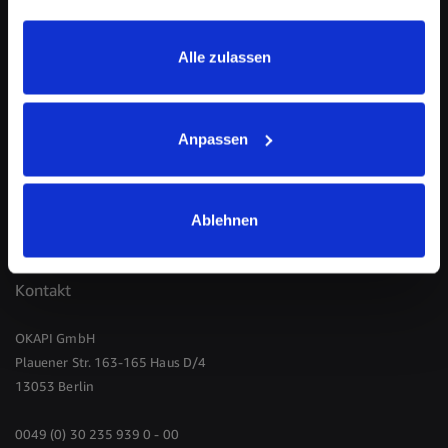
Impressum
Alle zulassen
Zahlungsarten
Bestellvorgang
Bio-Zertifikat
Anpassen
Vertrag widerrufen
Ablehnen
Kontakt
OKAPI GmbH
Plauener Str. 163-165 Haus D/4
13053 Berlin
0049 (0) 30 235 939 0 - 00