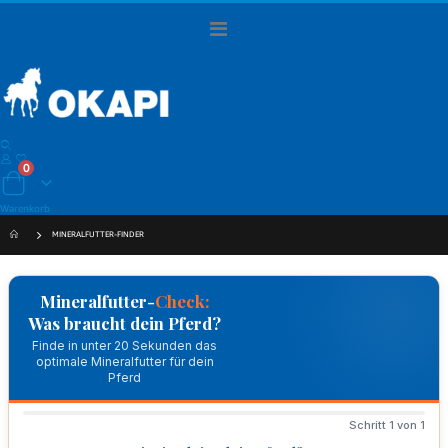
Navigation
umschalten
Artikel
0
Warenkorb
Warenkorb
MINERALFUTTER-FINDER
Mineralfutter-
Check:
Was braucht dein Pferd?
Finde in unter 20 Sekunden das
optimale Mineralfutter für dein
Pferd
Schritt 1 von 1