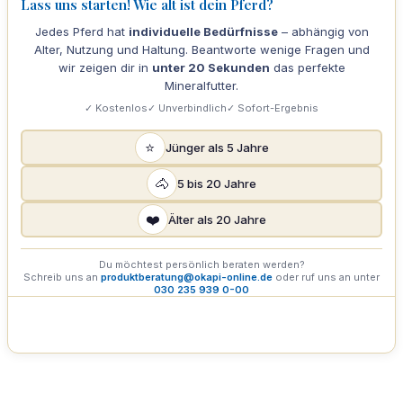
Lass uns starten! Wie alt ist dein Pferd?
Jedes Pferd hat
individuelle Bedürfnisse
– abhängig von
Alter, Nutzung und Haltung. Beantworte wenige Fragen und
wir zeigen dir in
unter 20 Sekunden
das perfekte
Mineralfutter.
✓ Kostenlos
✓ Unverbindlich
✓ Sofort-Ergebnis
⭐
Jünger als 5 Jahre
🐴
5 bis 20 Jahre
❤️
Älter als 20 Jahre
Du möchtest persönlich beraten werden?
Schreib uns an
produktberatung@okapi-online.de
oder ruf uns an unter
030 235 939 0-00