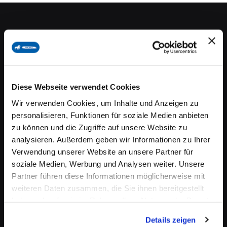
Informationen
Über OKAPI
Lieferung & Versand
Diese Webseite verwendet Cookies
Datenschutz
Wir verwenden Cookies, um Inhalte und Anzeigen zu
Allgemeine Geschäftsbedingungen
personalisieren, Funktionen für soziale Medien anbieten
zu können und die Zugriffe auf unsere Website zu
Barrierefreiheit
analysieren. Außerdem geben wir Informationen zu Ihrer
Verwendung unserer Website an unsere Partner für
FAQ - Häufig gestellte Fragen
soziale Medien, Werbung und Analysen weiter. Unsere
Partner führen diese Informationen möglicherweise mit
weiteren Daten zusammen, die Sie ihnen bereitgestellt
Kundenservice
haben oder die sie im Rahmen Ihrer Nutzung der Dienste
gesammelt haben.
Details zeigen
Widerrufsbelehrung