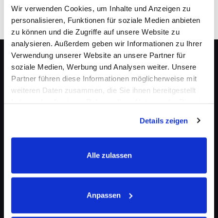
Wir verwenden Cookies, um Inhalte und Anzeigen zu
personalisieren, Funktionen für soziale Medien anbieten
zu können und die Zugriffe auf unsere Website zu
analysieren. Außerdem geben wir Informationen zu Ihrer
Verwendung unserer Website an unsere Partner für
soziale Medien, Werbung und Analysen weiter. Unsere
Informationen
Partner führen diese Informationen möglicherweise mit
weiteren Daten zusammen, die Sie ihnen bereitgestellt
Über OKAPI
haben oder die sie im Rahmen Ihrer Nutzung der Dienste
Lieferung & Versand
gesammelt haben.
Details zeigen
Datenschutz
Allgemeine Geschäftsbedingungen
Alle zulassen
Barrierefreiheit
FAQ - Häufig gestellte Fragen
Anpassen