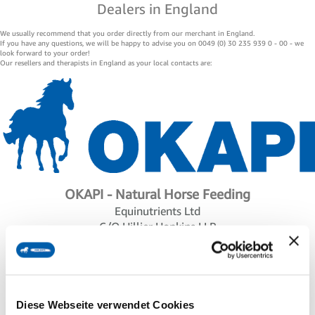
Dealers in England
We usually recommend that you order directly from our merchant in England.
If you have any questions, we will be happy to advise you on 0049 (0) 30 235 939 0 - 00 - we
look forward to your order!
Our resellers and therapists in England as your local contacts are:
OKAPI - Natural Horse Feeding
Equinutrients Ltd
C/O Hillier Hopkins LLP
249 Silbury Boulevard
Milton Keynes
Bucks United Kingdom
MK9 1NA
info@okapi-shop.com
Diese Webseite verwendet Cookies
https://okapi-shop.com/