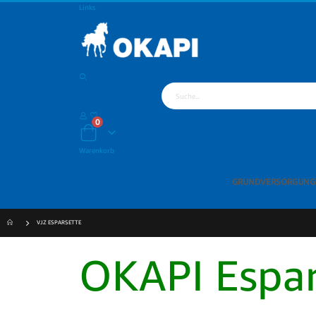
Links
Artikel
0
Warenkorb
Warenkorb
GRUNDVERSORGUNG
VJZ ESPARSETTE
OKAPI Espar