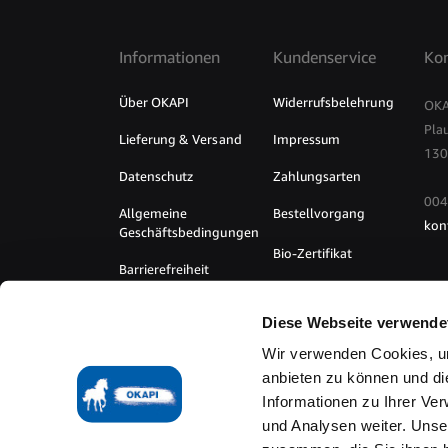
Informationen
Kundenservice
Kon
Über OKAPI
Widerrufsbelehrung
OKA
Pla
Lieferung & Versand
Impressum
130
Datenschutz
Zahlungsarten
004
Allgemeine
Bestellvorgang
kon
Geschäftsbedingungen
Bio-Zertifikat
Barrierefreiheit
Vertrag
FAQ - Häufig gestellte
Diese Webseite verwende
widerrufen
Fragen
Wir verwenden Cookies, um
anbieten zu können und di
Informationen zu Ihrer Ve
AGB
Widerruf
Datenschutz
Impressum
und Analysen weiter. Unse
Technische Umsetzung durch TABRIS UG