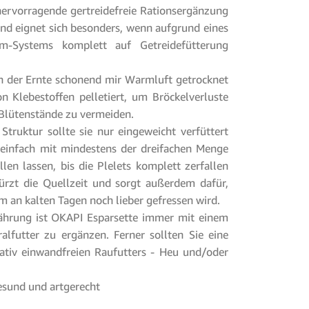
hervorragende gertreidefreie Rationsergänzung
und eignet sich besonders, wenn aufgrund eines
m-Systems komplett auf Getreidefütterung
h der Ernte schonend mir Warmluft getrocknet
n Klebestoffen pelletiert, um Bröckelverluste
 Blütenstände zu vermeiden.
Struktur sollte sie nur eingeweicht verfüttert
einfach mit mindestens der dreifachen Menge
en lassen, bis die Plelets komplett zerfallen
rzt die Quellzeit und sorgt außerdem dafür,
em an kalten Tagen noch lieber gefressen wird.
ährung ist OKAPI Esparsette immer mit einem
lfutter zu ergänzen. Ferner sollten Sie eine
ativ einwandfreien Raufutters - Heu und/oder
gesund und artgerecht