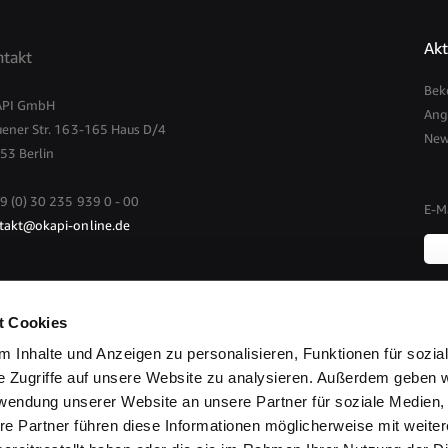
Akt
takt
Bek
PI GmbH
Ang
uener Str. 163-165 Haus D/4
New
53 Berlin
9 (0) 30 235 939 0 - 00
E-M
takt@okapi-online.de
Anm
Wir
zu
Ver
t Cookies
News
Wei
gep
 Inhalte und Anzeigen zu personalisieren, Funktionen für sozia
uns
e Zugriffe auf unsere Website zu analysieren. Außerdem geben w
rwendung unserer Website an unsere Partner für soziale Medien
re Partner führen diese Informationen möglicherweise mit weite
© Copyright 2026 by Okapi GmbH. Alle Rechte