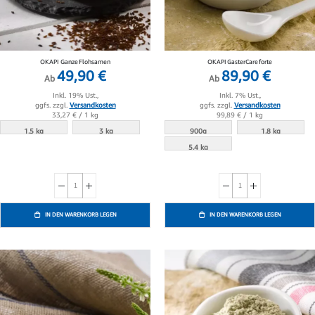
OKAPI Ganze Flohsamen
OKAPI GasterCare forte
49,90 €
89,90 €
Ab
Ab
Inkl. 19% Ust.,
Inkl. 7% Ust.,
ggfs. zzgl.
Versandkosten
ggfs. zzgl.
Versandkosten
33,27 €
/ 1 kg
99,89 €
/ 1 kg
1.5 kg
3 kg
900g
1.8 kg
5.4 kg
IN DEN WARENKORB LEGEN
IN DEN WARENKORB LEGEN