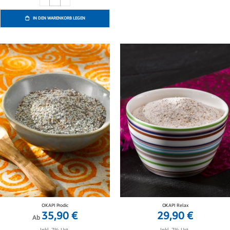
IN DEN WARENKORB LEGEN
OKAPI Prodic
OKAPI Relax
35,90 €
29,90 €
Ab
Inkl. 7% Ust.,
Inkl. 7% Ust.,