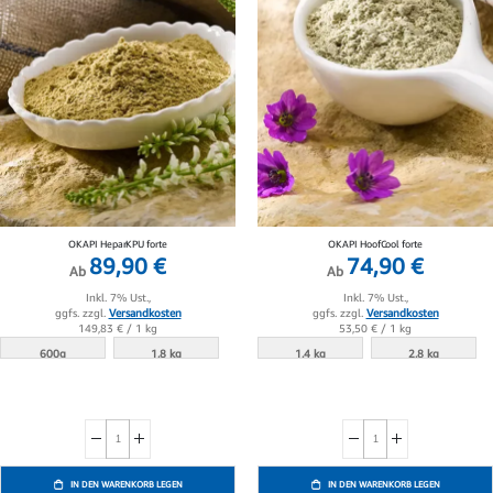
OKAPI HeparKPU forte
OKAPI HoofCool forte
89,90 €
74,90 €
Ab
Ab
Inkl. 7% Ust.,
Inkl. 7% Ust.,
ggfs. zzgl.
Versandkosten
ggfs. zzgl.
Versandkosten
149,83 €
/ 1 kg
53,50 €
/ 1 kg
600g
1.8 kg
1.4 kg
2.8 kg
IN DEN WARENKORB LEGEN
IN DEN WARENKORB LEGEN