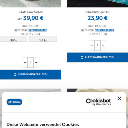
OKAPI Junior Support
OKAPI Kieselgur Plus
39,90 €
23,90 €
Ab
Inkl. 19% Ust.,
Inkl. 7% Ust.,
ggfs. zzgl.
Versandkosten
ggfs. zzgl.
Versandkosten
15,93 €
/ 1 kg
44,33 €
/ 1 kg
900g
1.4 kg
IN DEN WARENKORB LEGEN
IN DEN WARENKORB LEGEN
Diese Webseite verwendet Cookies