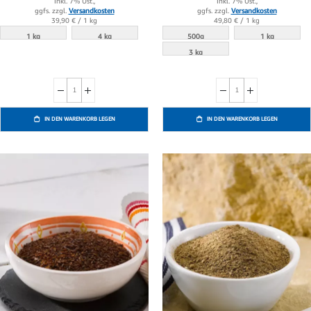
Inkl. 7% Ust.,
Inkl. 7% Ust.,
ggfs. zzgl.
Versandkosten
ggfs. zzgl.
Versandkosten
39,90 €
/ 1 kg
49,80 €
/ 1 kg
1 kg
4 kg
500g
1 kg
3 kg
IN DEN WARENKORB LEGEN
IN DEN WARENKORB LEGEN