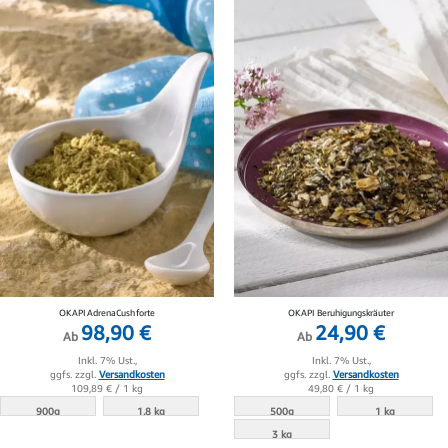
OKAPI AdrenaCush forte
OKAPI Beruhigungskräuter
98,90 €
24,90 €
Ab
Ab
Inkl. 7% Ust.,
Inkl. 7% Ust.,
ggfs. zzgl.
Versandkosten
ggfs. zzgl.
Versandkosten
109,89 €
/ 1 kg
49,80 €
/ 1 kg
900g
1.8 kg
500g
1 kg
3 kg