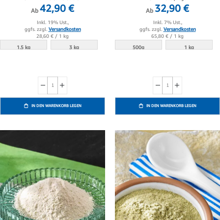
42,90 €
32,90 €
Ab
Ab
Inkl. 19% Ust.,
Inkl. 7% Ust.,
ggfs. zzgl.
Versandkosten
ggfs. zzgl.
Versandkosten
28,60 €
/ 1 kg
65,80 €
/ 1 kg
1.5 kg
3 kg
500g
1 kg
IN DEN WARENKORB LEGEN
IN DEN WARENKORB LEGEN