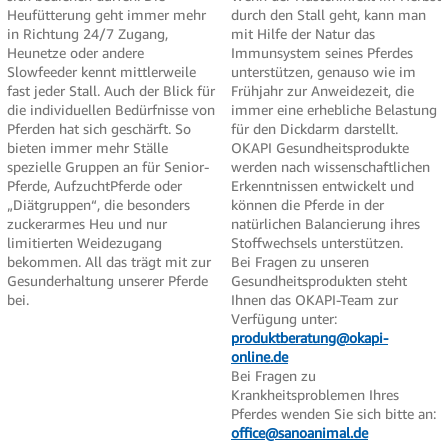
Heufütterung geht immer mehr
durch den Stall geht, kann man
in Richtung 24/7 Zugang,
mit Hilfe der Natur das
Heunetze oder andere
Immunsystem seines Pferdes
Slowfeeder kennt mittlerweile
unterstützen, genauso wie im
fast jeder Stall. Auch der Blick für
Frühjahr zur Anweidezeit, die
die individuellen Bedürfnisse von
immer eine erhebliche Belastung
Pferden hat sich geschärft. So
für den Dickdarm darstellt.
bieten immer mehr Ställe
OKAPI Gesundheitsprodukte
spezielle Gruppen an für Senior-
werden nach wissenschaftlichen
Pferde, AufzuchtPferde oder
Erkenntnissen entwickelt und
„Diätgruppen“, die besonders
können die Pferde in der
zuckerarmes Heu und nur
natürlichen Balancierung ihres
limitierten Weidezugang
Stoffwechsels unterstützen.
bekommen. All das trägt mit zur
Bei Fragen zu unseren
Gesunderhaltung unserer Pferde
Gesundheitsprodukten steht
bei.
Ihnen das OKAPI-Team zur
Verfügung unter:
produktberatung@okapi-
online.de
Bei Fragen zu
Krankheitsproblemen Ihres
Pferdes wenden Sie sich bitte an:
office@sanoanimal.de