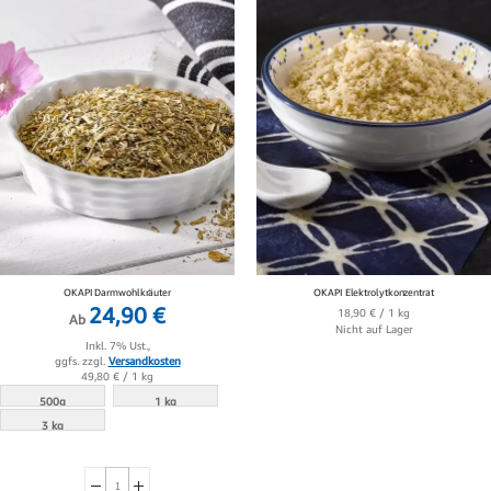
OKAPI Darmwohlkräuter
OKAPI Elektrolytkonzentrat
24,90 €
18,90 €
/ 1 kg
Ab
Nicht auf Lager
Inkl. 7% Ust.,
ggfs. zzgl.
Versandkosten
49,80 €
/ 1 kg
500g
1 kg
3 kg