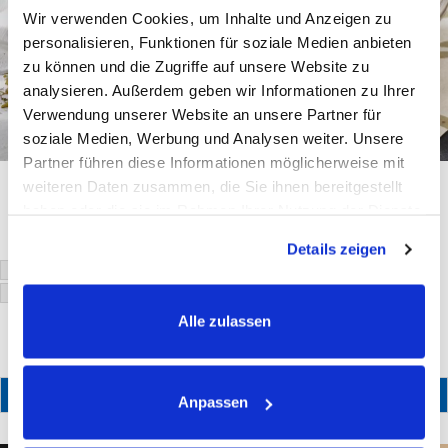
Wir verwenden Cookies, um Inhalte und Anzeigen zu
personalisieren, Funktionen für soziale Medien anbieten
zu können und die Zugriffe auf unsere Website zu
analysieren. Außerdem geben wir Informationen zu Ihrer
Verwendung unserer Website an unsere Partner für
soziale Medien, Werbung und Analysen weiter. Unsere
Partner führen diese Informationen möglicherweise mit
OKAPI Kräuterweide
OKAPI Kupfer Plus
weiteren Daten zusammen, die Sie ihnen bereitgestellt
24,90 €
39,90 €
Ab
Ab
haben oder die sie im Rahmen Ihrer Nutzung der Dienste
Inkl. 7% Ust.,
Inkl. 7% Ust.,
gesammelt haben.
ggfs. zzgl.
Versandkosten
ggfs. zzgl.
Versandkosten
Details zeigen
49,80 €
/ 1 kg
44,33 €
/ 1 kg
500g
1 kg
900g
2.5 kg
3 kg
Alle zulassen
IN DEN WARENKORB LEGEN
IN DEN WARENKORB LEGEN
Anpassen