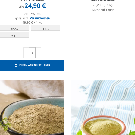
24,90 €
29,20 €
/ 1 kg
Ab
Nicht auf Lager
Inkl. 7% Ust.,
ggfs. zzgl.
Versandkosten
49,80 €
/ 1 kg
500g
1 kg
3 kg
IN DEN WARENKORB LEGEN