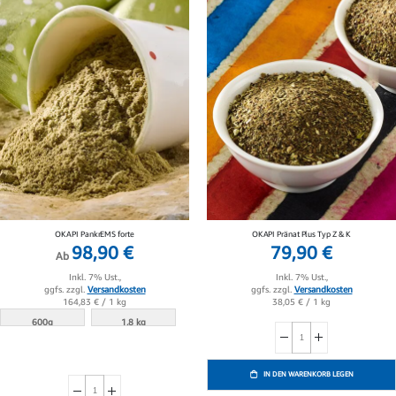
OKAPI PankrEMS forte
OKAPI Pränat Plus Typ Z & K
98,90 €
79,90 €
Ab
Inkl. 7% Ust.,
Inkl. 7% Ust.,
ggfs. zzgl.
Versandkosten
ggfs. zzgl.
Versandkosten
38,05 €
/ 1 kg
164,83 €
/ 1 kg
600g
1.8 kg
IN DEN WARENKORB LEGEN