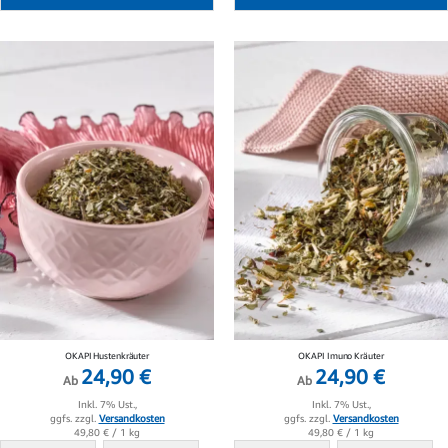
OKAPI Hustenkräuter
OKAPI Imuno Kräuter
24,90 €
24,90 €
Ab
Ab
Inkl. 7% Ust.,
Inkl. 7% Ust.,
ggfs. zzgl.
Versandkosten
ggfs. zzgl.
Versandkosten
49,80 €
/ 1 kg
49,80 €
/ 1 kg