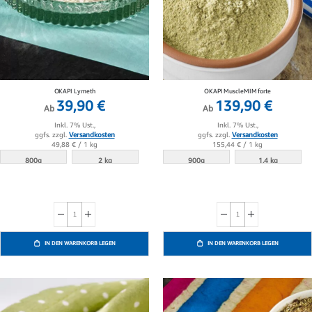
OKAPI Lymeth
OKAPI MuscleMIM forte
39,90 €
139,90 €
Ab
Ab
Inkl. 7% Ust.,
Inkl. 7% Ust.,
ggfs. zzgl.
Versandkosten
ggfs. zzgl.
Versandkosten
49,88 €
/ 1 kg
155,44 €
/ 1 kg
800g
2 kg
900g
1.4 kg
IN DEN WARENKORB LEGEN
IN DEN WARENKORB LEGEN