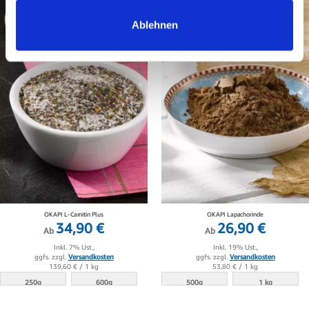
Ablehnen
OKAPI L-Carnitin Plus
OKAPI Lapachorinde
34,90 €
26,90 €
Ab
Ab
Inkl. 7% Ust.,
Inkl. 19% Ust.,
ggfs. zzgl.
Versandkosten
ggfs. zzgl.
Versandkosten
139,60 €
/ 1 kg
53,80 €
/ 1 kg
250g
600g
500g
1 kg