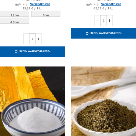
ggfs. zzgl.
Versandkosten
ggfs. zzgl.
Versandkosten
42,71 €
/ 1 kg
29,92 €
/ 1 kg
1.2 kg
3 kg
4.5 kg
IN DEN WARENKORB LEGEN
IN DEN WARENKORB LEGEN