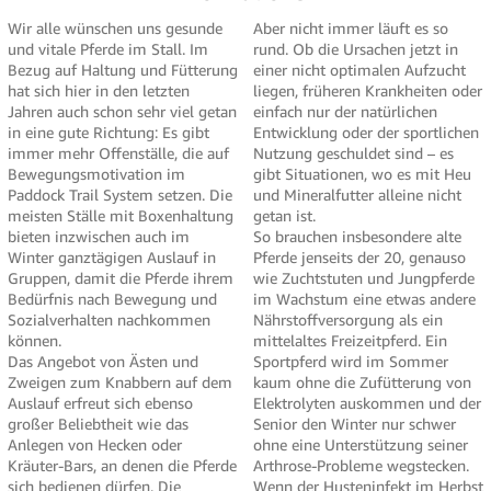
Wir alle wünschen uns gesunde
Aber nicht immer läuft es so
und vitale Pferde im Stall. Im
rund. Ob die Ursachen jetzt in
Bezug auf Haltung und Fütterung
einer nicht optimalen Aufzucht
hat sich hier in den letzten
liegen, früheren Krankheiten oder
Jahren auch schon sehr viel getan
einfach nur der natürlichen
in eine gute Richtung: Es gibt
Entwicklung oder der sportlichen
immer mehr Offenställe, die auf
Nutzung geschuldet sind – es
Bewegungsmotivation im
gibt Situationen, wo es mit Heu
Paddock Trail System setzen. Die
und Mineralfutter alleine nicht
meisten Ställe mit Boxenhaltung
getan ist.
bieten inzwischen auch im
So brauchen insbesondere alte
Winter ganztägigen Auslauf in
Pferde jenseits der 20, genauso
Gruppen, damit die Pferde ihrem
wie Zuchtstuten und Jungpferde
Bedürfnis nach Bewegung und
im Wachstum eine etwas andere
Sozialverhalten nachkommen
Nährstoffversorgung als ein
können.
mittelaltes Freizeitpferd. Ein
Das Angebot von Ästen und
Sportpferd wird im Sommer
Zweigen zum Knabbern auf dem
kaum ohne die Zufütterung von
Auslauf erfreut sich ebenso
Elektrolyten auskommen und der
großer Beliebtheit wie das
Senior den Winter nur schwer
Anlegen von Hecken oder
ohne eine Unterstützung seiner
Kräuter-Bars, an denen die Pferde
Arthrose-Probleme wegstecken.
sich bedienen dürfen. Die
Wenn der Husteninfekt im Herbst