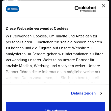
Lieferung & Versand
Datenschutz
Allgemeine Geschäftsbedingungen
Diese Webseite verwendet Cookies
Wir verwenden Cookies, um Inhalte und Anzeigen zu
Barrierefreiheit
personalisieren, Funktionen für soziale Medien anbieten
FAQ - Häufig gestellte Fragen
zu können und die Zugriffe auf unsere Website zu
analysieren. Außerdem geben wir Informationen zu Ihrer
Verwendung unserer Website an unsere Partner für
soziale Medien, Werbung und Analysen weiter. Unsere
Kundenservice
Partner führen diese Informationen möglicherweise mit
weiteren Daten zusammen, die Sie ihnen bereitgestellt
Widerrufsbelehrung
haben oder die sie im Rahmen Ihrer Nutzung der Dienste
Impressum
gesammelt haben.
Details zeigen
Zahlungsarten
Bestellvorgang
Alle zulassen