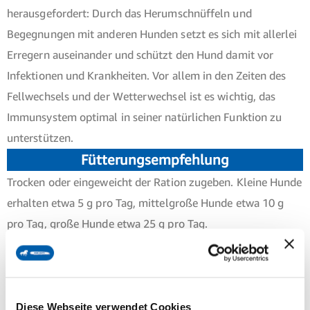
herausgefordert: Durch das Herumschnüffeln und
Begegnungen mit anderen Hunden setzt es sich mit allerlei
Erregern auseinander und schützt den Hund damit vor
Infektionen und Krankheiten. Vor allem in den Zeiten des
Fellwechsels und der Wetterwechsel ist es wichtig, das
Immunsystem optimal in seiner natürlichen Funktion zu
unterstützen.
Fütterungsempfehlung
Trocken oder eingeweicht der Ration zugeben. Kleine Hunde
erhalten etwa 5 g pro Tag, mittelgroße Hunde etwa 10 g
pro Tag, große Hunde etwa 25 g pro Tag.
Zusammensetzung
100 % Kräutermischung, enthält: Wasserdost,
Sonnenhutkraut, Andornkraut, Hagebuttenschalen,
Diese Webseite verwendet Cookies
Johanniskraut, Mistelkraut, Lapachorinde,