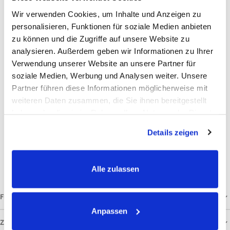
Wir verwenden Cookies, um Inhalte und Anzeigen zu
Meerrettichwurzel, Ginkgoblätter.
personalisieren, Funktionen für soziale Medien anbieten
Analytische Bestandteile und Gehalte
zu können und die Zugriffe auf unsere Website zu
Rohfaser: 22,6%
analysieren. Außerdem geben wir Informationen zu Ihrer
Rohprotein: 10,80%
Verwendung unserer Website an unsere Partner für
soziale Medien, Werbung und Analysen weiter. Unsere
Rohfett: 3,00%
Partner führen diese Informationen möglicherweise mit
Rohasche: 7,50%
weiteren Daten zusammen, die Sie ihnen bereitgestellt
Calcium: 1,29%
haben oder die sie im Rahmen Ihrer Nutzung der Dienste
Phosphor: 0,16%
gesammelt haben.
Details zeigen
Natrium: 0,12%
Ergänzungsfuttermittel für Hunde. Kühl und trocken lagern. Mindestens haltbar bis: siehe
Etikett.
Alle zulassen
FÜTTERUNGSEMPFEHLUNG
Anpassen
ZUSAMMENSETZUNG