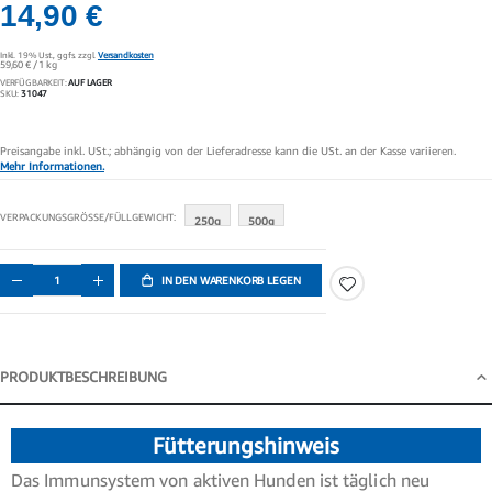
14,90 €
Inkl. 19% Ust.,
ggfs. zzgl.
Versandkosten
59,60 €
/ 1 kg
VERFÜGBARKEIT:
AUF LAGER
SKU
31047
Preisangabe inkl. USt.; abhängig von der Lieferadresse kann die USt. an der Kasse variieren.
Mehr Informationen.
VERPACKUNGSGRÖSSE/FÜLLGEWICHT
250g
500g
IN DEN WARENKORB LEGEN
PRODUKTBESCHREIBUNG
Produktbeschreibung
Fütterungshinweis
Das Immunsystem von aktiven Hunden ist täglich neu