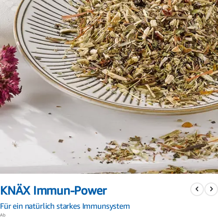
Zum
Anfang
KNÄX Immun-Power
der
Bildergalerie
Für ein natürlich starkes Immunsystem
springen
Ab