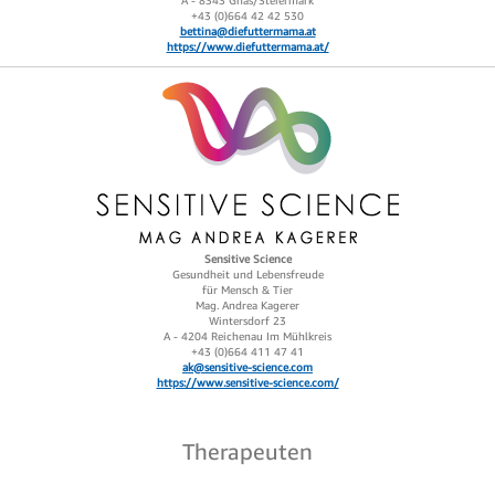
A - 8343 Gnas/Steiermark
+43 (0)664 42 42 530‬
bettina@diefuttermama.at
https://www.diefuttermama.at/
Sensitive Science
Gesundheit und Lebensfreude
für Mensch & Tier
Mag. Andrea Kagerer
Wintersdorf 23
A - 4204 Reichenau Im Mühlkreis
+43 (0)664 411 47 41‬
ak@sensitive-science.com
https://www.sensitive-science.com/
Therapeuten