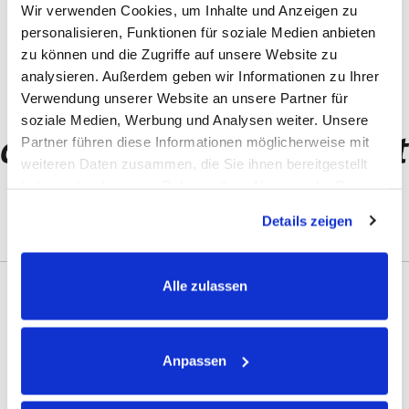
Wir verwenden Cookies, um Inhalte und Anzeigen zu
personalisieren, Funktionen für soziale Medien anbieten
zu können und die Zugriffe auf unsere Website zu
analysieren. Außerdem geben wir Informationen zu Ihrer
Verwendung unserer Website an unsere Partner für
soziale Medien, Werbung und Analysen weiter. Unsere
Partner führen diese Informationen möglicherweise mit
weiteren Daten zusammen, die Sie ihnen bereitgestellt
Dr. Elke Weissensteiner
haben oder die sie im Rahmen Ihrer Nutzung der Dienste
Tierärztin - Osteopathie und TCM
gesammelt haben.
3421- Klosterneuburg
Details zeigen
+43 699 12185704
info@diepferdeosteopathin.at
https://www.diepferdeosteopathin.at/
Alle zulassen
Anpassen
Andrea Grubelnik
Tiermassage und Bewegungstraining
für Pferde und Hunde