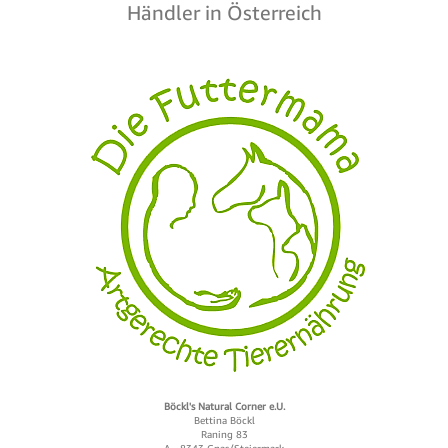
Händler in Österreich
Böckl's Natural Corner e.U.
Bettina Böckl
Raning 83