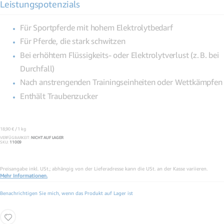
Leistungspotenzials
Für Sportpferde mit hohem Elektrolytbedarf
Für Pferde, die stark schwitzen
Bei erhöhtem Flüssigkeits- oder Elektrolytverlust (z. B. bei
Durchfall)
Nach anstrengenden Trainingseinheiten oder Wettkämpfen
Enthält Traubenzucker
18,90 €
/ 1 kg
VERFÜGBARKEIT:
NICHT AUF LAGER
SKU
11009
Preisangabe inkl. USt.; abhängig von der Lieferadresse kann die USt. an der Kasse variieren.
Mehr Informationen.
Benachrichtigen Sie mich, wenn das Produkt auf Lager ist